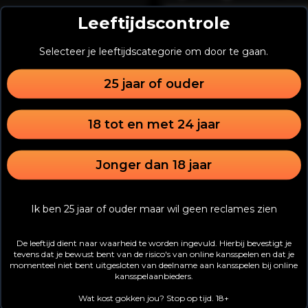
Leeftijdscontrole
150
Selecteer je leeftijdscategorie om door te gaan.
Resultaten
25 jaar of ouder
Toernooi
Locatie
18 tot en met 24 jaar
Eerste
Vorige
Jonger dan 18 jaar
Ik ben 25 jaar of ouder maar wil geen reclames zien
De leeftijd dient naar waarheid te worden ingevuld. Hierbij bevestigt je
tevens dat je bewust bent van de risico's van online kansspelen en dat je
momenteel niet bent uitgesloten van deelname aan kansspelen bij online
kansspelaanbieders.
carrière
Wat kost gokken jou? Stop op tijd. 18+