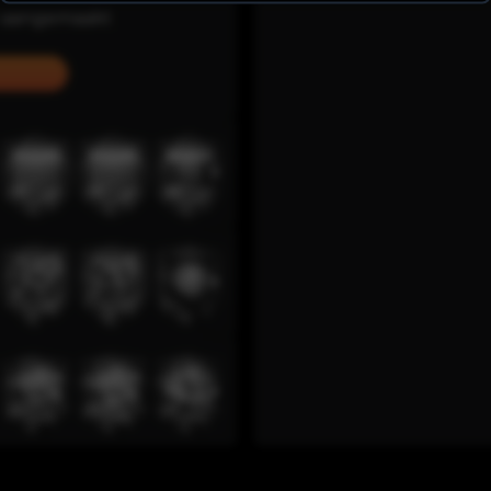
t aangemaakt