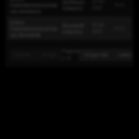
Apeldoorn
21-03-
Pokerkampioenschap
n.v.t.
Pokerrrr2
2021
van Apeldoorn
Online
Noordwijk
15-03-
Pokerkampioenschap
n.v.t.
Pokerrrr2
2021
van Noordwijk
Pagina
Eerste
Vorige
Volgende
Laatste
1
/
9