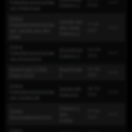
Pokerkampioenschap
n.v.t.
Pokerrrr 2
2022
van Marknesse
Online
Capelle aan
Pokerkampioenschap
11-09-
den IJssel
n.v.t.
van Capelle aan den
2021
Pokerrrr 2
IJssel
Online
Amersfoort
04-09-
Pokerkampioenschap
n.v.t.
Pokerrrr 2
2021
van Amersfoort
Kwartfinale 3 ONK
Kwartfinale
10-06-
n.v.t.
Poker 20/21
3
2021
Online
Harderwijk
28-05-
Pokerkampioenschap
n.v.t.
Pokerrrr2
2021
van Harderwijk
Pokerrrr 2
Online
27-04-
app -
n.v.t.
Koningsdagtoernooi
2021
Online
Online