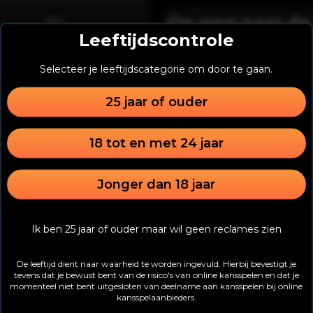
Op weg naar de 
150
Leeftijdscontrole
150
Selecteer je leeftijdscategorie om door te gaan.
25 jaar of ouder
Resultaten
Toernooi
Locatie
18 tot en met 24 jaar
Jonger dan 18 jaar
Eerste
Vorige
Ik ben 25 jaar of ouder maar wil geen reclames zien
De leeftijd dient naar waarheid te worden ingevuld. Hierbij bevestigt je
tevens dat je bewust bent van de risico's van online kansspelen en dat je
momenteel niet bent uitgesloten van deelname aan kansspelen bij online
kansspelaanbieders.