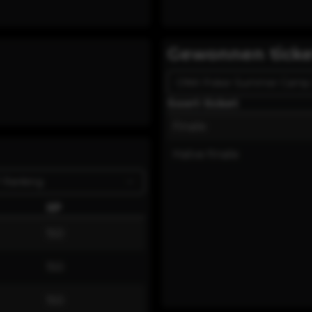
Gewonnen ticke
ONK Poker Summer Camp 
Soort ticket
Finale
Halve finale
 Ranking
XP
150
150
150