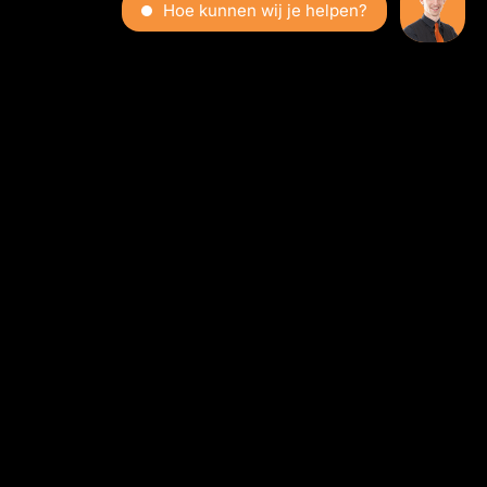
Contact
Abonneer je op onze nieuwsbrief
Aanmelden
rjarigen