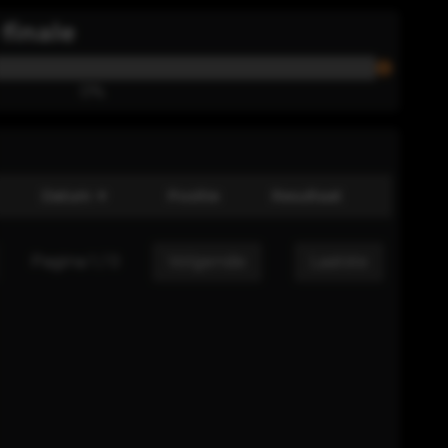
finale
0
%
Datum
▼
Positie
Resultaat
Pagina
1
/
0
Volgende
Laatste