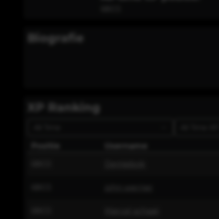
6803
Biografie
XP Ranking
All Time
All Time
XP
Positie
Username
6803
Demiebok
6803
john werner
6803
Marcel schaaij