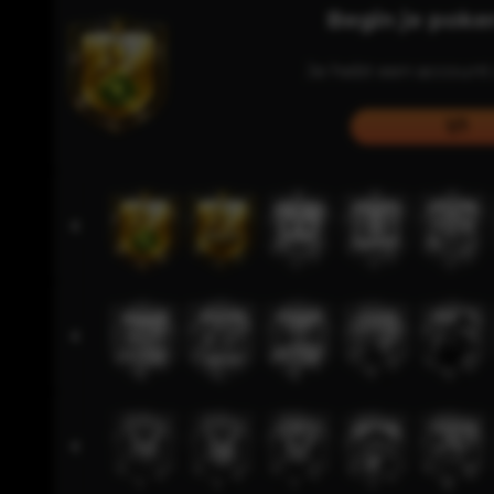
Begin je poker
Je hebt een accoun
1
/
1