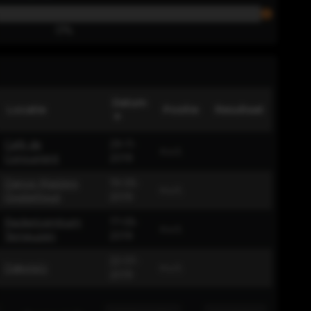
0
%
Datum
Locatie
Positie
Resultaat
▼
Café de
29-11-
n.v.t.
Concurrent
2019
Dance Masters
19-05-
n.v.t.
Oosterhout
2019
Racketcentrum
17-05-
n.v.t.
Terneuzen
2019
22-01-
Dakota'z
n.v.t.
2019