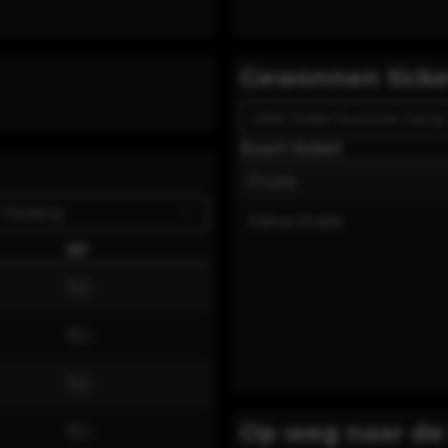
Gewonnen ticke
ONK Poker Summer Camp 
Soort ticket
Finale
 Ranking
Halve finale
XP
152
152
152
Op weg naar de 
152