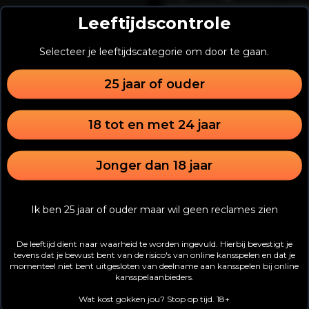
Leeftijdscontrole
152
Selecteer je leeftijdscategorie om door te gaan.
Resultaten
25 jaar of ouder
Toernooi
18 tot en met 24 jaar
Pokerkampioenschap van
Vlissingen
Jonger dan 18 jaar
Pokerkampioenschap van
Oosterhout
Ik ben 25 jaar of ouder maar wil geen reclames zien
Pokerkampioenschap van
Terneuzen
De leeftijd dient naar waarheid te worden ingevuld. Hierbij bevestigt je
tevens dat je bewust bent van de risico's van online kansspelen en dat je
Pokerkampioenschap van
momenteel niet bent uitgesloten van deelname aan kansspelen bij online
Roosendaal
kansspelaanbieders.
carrière
Wat kost gokken jou? Stop op tijd. 18+