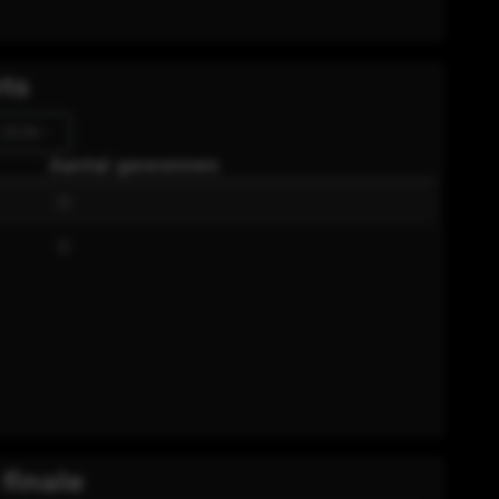
ts
2026
Aantal gewonnen
0
0
finale