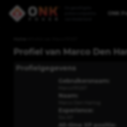
De gezelligste
ONK P
pokercompetitie
van Nederland
Home
>
Profiel van Marco191267
Profiel van
Marco Den Ha
Profielgegevens
Gebruikersnaam:
Marco191267
Naam:
Marco Den Hartog
Experience:
154
XP
All-time XP positie: