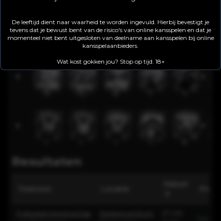
De leeftijd dient naar waarheid te worden ingevuld. Hierbij bevestigt je
tevens dat je bewust bent van de risico's van online kansspelen en dat je
momenteel niet bent uitgesloten van deelname aan kansspelen bij online
kansspelaanbieders.
Wat kost gokken jou? Stop op tijd. 18+
Resultaten
Datum
Toernooi
Locatie
Posit
▼
Pokerkampioenschap
Racketcentrum
27-09-
n.v.t.