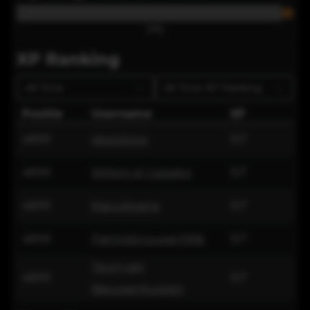
0
%
XP Ranking
All Time
All Time
XP Ranking
Positie
Username
XP
4899
xbozzloox
157
4899
Willem el Cazador
157
4899
Marcokoens
157
4899
Patrickbrouwer1996
157
Teun van
4899
157
Nieuwenhuijzen