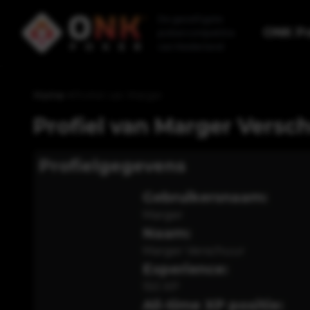
De gezelligste
ONK P
pokercompetitie
van Nederland
Home
>
Profiel van Marger
Profiel van
Marger Versc
Profielgegevens
Gebruikersnaam:
Marger
Naam:
Marger Verschuur
Experience:
150
XP
All-time XP positie: