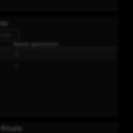
ts
2026
Aantal gewonnen
0
0
finale