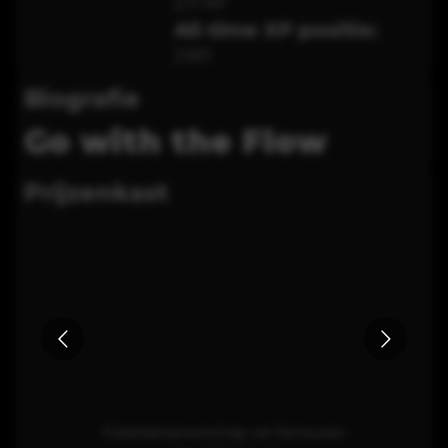
271
XP
All-time XP positie:
2301
Biografie
Go with the Flow
Prijzenkast
Pokerkampioenschap van Terneuzen