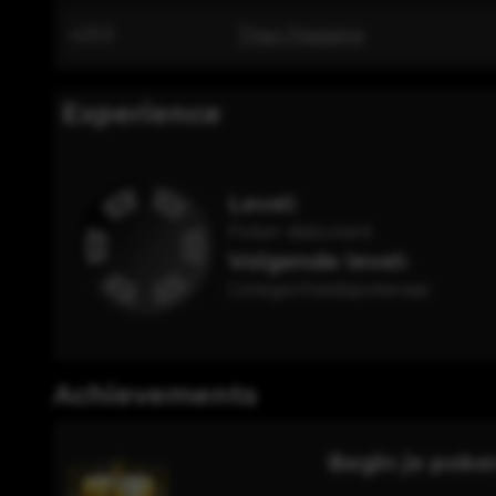
4353
Theo Pepping
Experience
Level:
Poker debutant
Volgende level:
Gelegenheidspokeraar
Achievements
Begin je poker