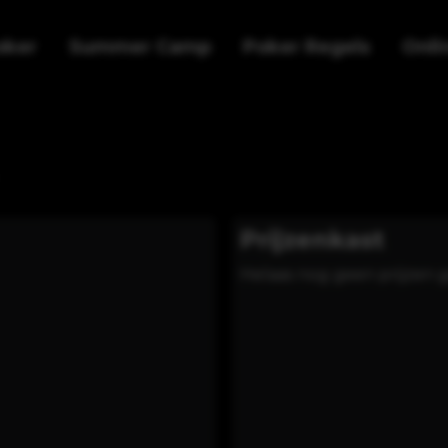
oker
Summer Camp
Poker Regels
Onli
Prijzenkast
Helaas nog geen prijzen