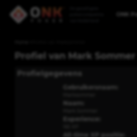
De gezelligste
ONK P
pokercompetitie
van Nederland
Home
>
Profiel van Marksommer
Profiel van
Mark Sommer
Profielgegevens
Gebruikersnaam:
Marksommer
Naam:
Mark Sommer
Experience:
165
XP
All-time XP positie: