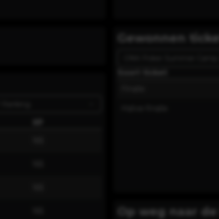
Gewonnen ticke
ONK Poker Summer Camp 
Soort ticket
Finale
 Ranking
Halve finale
XP
165
165
165
Op weg naar de 
165