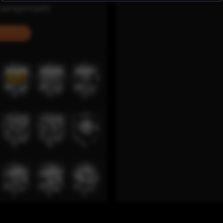
t aangemaakt