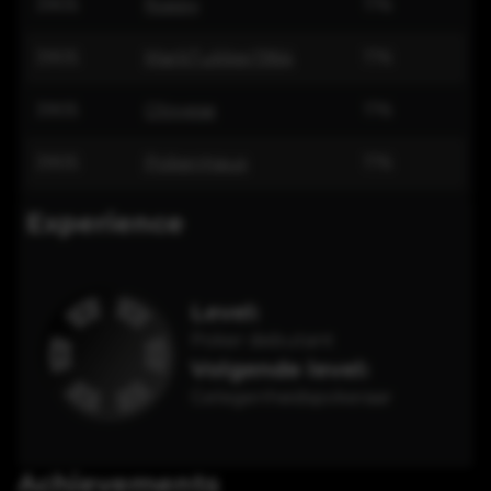
3905
floepy
176
3905
MarkTukker1964
176
3905
Oloyese
176
3905
Pokermaus
176
Experience
Level:
Poker debutant
Volgende level:
Gelegenheidspokeraar
Achievements