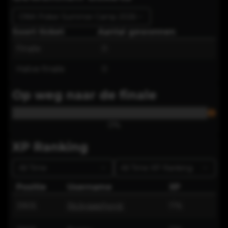
ONK Poker Summer Camp 2026
Soort ticket
Aantal gewonnen
Finale
0
Halve finale
0
Op weg naar de finale
0
%
XP Ranking
All Time
All Time
XP Ranking
Positie
Username
XP
3905
Rickraaphorst
176