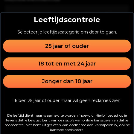
Begin je pokercarrière
Leeftijdscontrole
Je hebt een account aangemaakt
Selecteer je leeftijdscategorie om door te gaan.
1
/
1
25 jaar of ouder
18 tot en met 24 jaar
Jonger dan 18 jaar
Ik ben 25 jaar of ouder maar wil geen reclames zien
De leeftijd dient naar waarheid te worden ingevuld. Hierbij bevestigt je
tevens dat je bewust bent van de risico's van online kansspelen en dat je
momenteel niet bent uitgesloten van deelname aan kansspelen bij online
kansspelaanbieders.