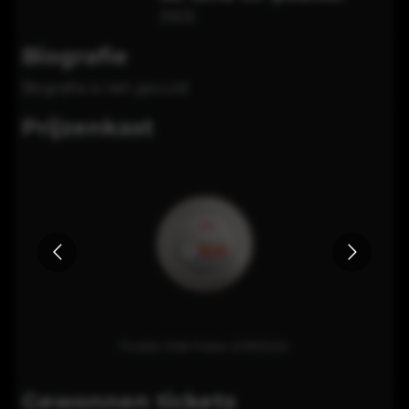
3905
Biografie
Biografie is niet gevuld
Prijzenkast
Finalist
ONK Poker 2019/2020
Gewonnen tickets