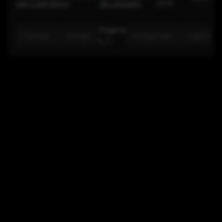
van Culemborg
de Lantaarn
2019
Pagina
Eerste
Vorige
Volgende
Laatste
1
/
1