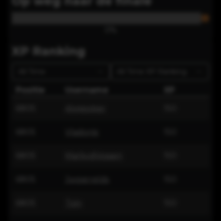
Op weg naar de finale
0
%
XP Ranking
All Time
All Time
XP Ranking
Positie
Username
XP
6805
Alx4poker
150
6805
Vladonis
150
6805
MarkvdVossen
150
6805
Jwgarrelds
150
6805
Toin
150