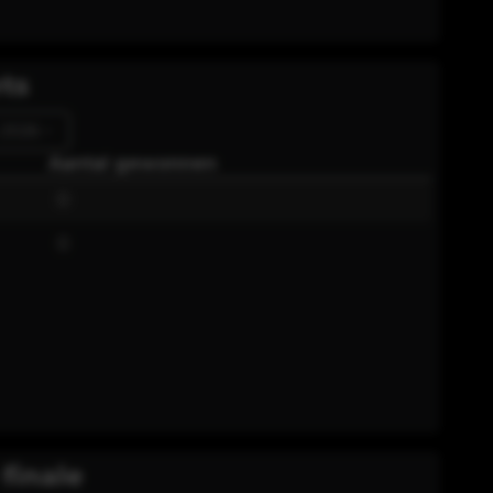
ts
2026
Aantal gewonnen
0
0
finale