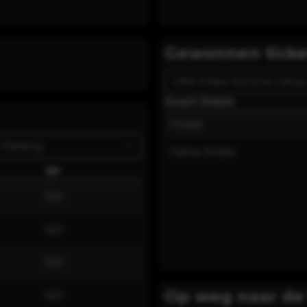
Gewonnen ticke
ONK Poker Summer Camp 
Soort ticket
Finale
 Ranking
Halve finale
XP
150
150
150
Op weg naar de 
150