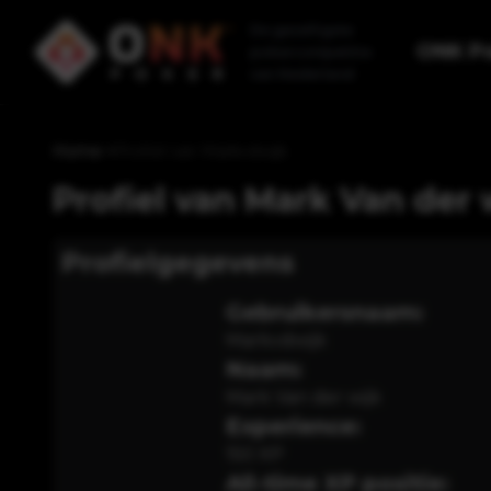
De gezelligste
ONK P
pokercompetitie
van Nederland
Home
>
Profiel van Markvdwijk
Profiel van
Mark Van der 
Profielgegevens
Gebruikersnaam:
Markvdwijk
Naam:
Mark Van der wijk
Experience:
150
XP
All-time XP positie: