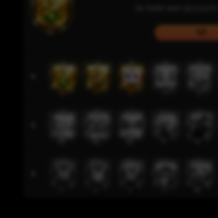
Je hebt een accoun
1
/
1