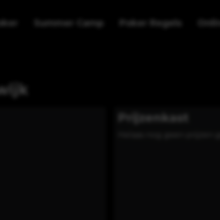
oker
Summer Camp
Poker Regels
Onli
wijk
Prijzenkast
Helaas nog geen prijzen