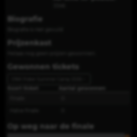
3346
Biografie
Biografie is niet gevuld
Prijzenkast
Helaas nog geen prijzen gewonnen.
Gewonnen tickets
ONK Poker Summer Camp 2026
Soort ticket
Aantal gewonnen
Finale
0
Halve finale
0
Op weg naar de finale