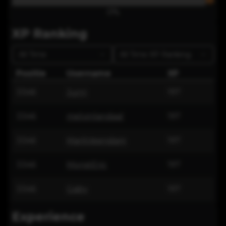
0
%
XP Ranking
All Time
All Time
XP Ranking
Positie
Username
XP
3346
Jurrr
197
3346
melvinlandaal
197
3346
MarkVeendam
197
3346
MonstEric
197
3346
Gaby
197
Experience