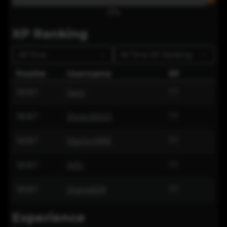
0
%
XP Ranking
All Time
All Time
XP Ranking
Positie
Username
XP
18187
Jariz
77
18187
Ziggo9000
77
18187
Marlon999
77
18187
Wfv
77
18187
Stan4609
77
Experience