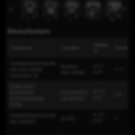
Resultaten
Datum
Toernooi
Locatie
Positie
▼
Pokerkampioenschap
Bowling
06-11-
van Den Helder
n.v.t.
Den Helder
2025
november '25
Finale Open
Nederlands
Heerlickheijd
06-07-
139
Kampioenschap
van Ermelo
2019
Poker
Pokerkampioenschap
16-03-
sv DIO
2
van Haarlem
2019