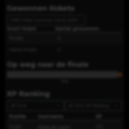
Gewonnen tickets
ONK Poker Summer Camp 2026
Soort ticket
Aantal gewonnen
Finale
0
Halve finale
0
Op weg naar de finale
0
%
XP Ranking
All Time
All Time
XP Ranking
Positie
Username
XP
12381
Klaas de Jager
137