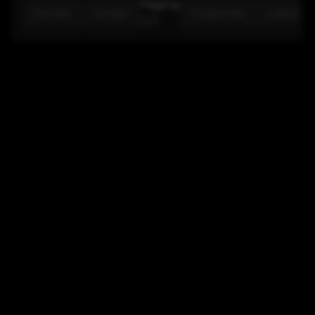
Pagina
Eerste
Vorige
Volgende
Laatste
1
/
1