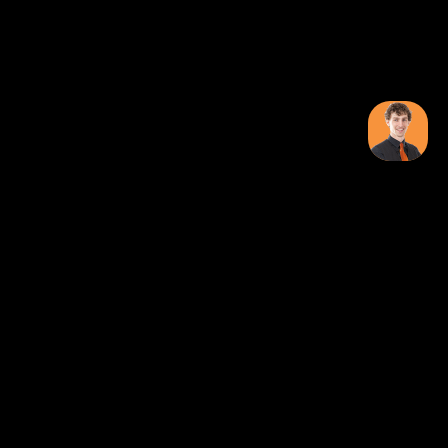
Over ONK Poker