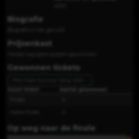
4354
Biografie
Biografie is niet gevuld
Prijzenkast
Helaas nog geen prijzen gewonnen.
Gewonnen tickets
ONK Poker Summer Camp 2026
Soort ticket
Aantal gewonnen
Finale
0
Halve finale
0
Op weg naar de finale