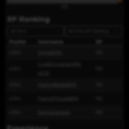
0
%
XP Ranking
All Time
All Time
XP Ranking
Positie
Username
XP
4354
GoFasttttt
165
GuidoGroenendijk
4354
165
4035
4354
MartinBisaki6505
165
4354
PavlosPlotas8816
165
4354
DennisJansoe
165
Experience