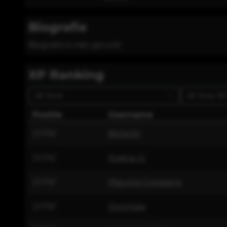
Biografie
Biografie is niet gevuld
XP Ranking
All Time
All Time
XP
Positie
Username
20761
Bolle30
20761
Krajina 12
20761
Maurice Goossens
20761
Doompie