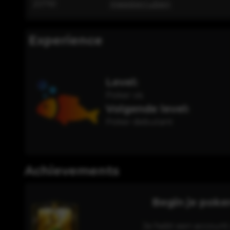
20761
meesterruben
Experience
Level:
Poker vis
Volgende level:
Poker debutant
Achievements
Begin je poker
Je hebt een accoun