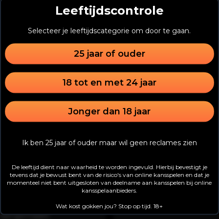
75
Leeftijdscontrole
Selecteer je leeftijdscategorie om door te gaan.
Resultaten
25 jaar of ouder
Toernooi
Locatie
18 tot en met 24 jaar
Eerste
Vorige
Jonger dan 18 jaar
Ik ben 25 jaar of ouder maar wil geen reclames zien
De leeftijd dient naar waarheid te worden ingevuld. Hierbij bevestigt je
tevens dat je bewust bent van de risico's van online kansspelen en dat je
momenteel niet bent uitgesloten van deelname aan kansspelen bij online
kansspelaanbieders.
carrière
Wat kost gokken jou? Stop op tijd. 18+
t aangemaakt