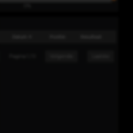
0
%
Datum
▼
Positie
Resultaat
Pagina
1
/
0
Volgende
Laatste