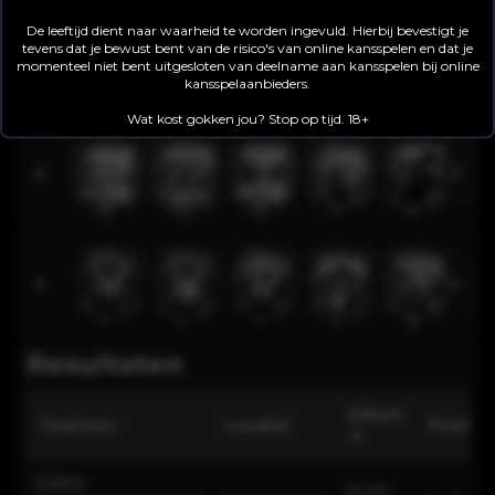
De leeftijd dient naar waarheid te worden ingevuld. Hierbij bevestigt je
tevens dat je bewust bent van de risico's van online kansspelen en dat je
momenteel niet bent uitgesloten van deelname aan kansspelen bij online
kansspelaanbieders.
Wat kost gokken jou? Stop op tijd. 18+
Resultaten
Datum
Toernooi
Locatie
Positie
▼
Online
23-03-