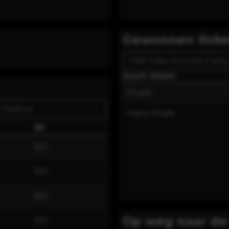
Gewonnen ticke
ONK Poker Summer Camp 
Soort ticket
Finale
 Ranking
Halve finale
XP
150
150
150
Op weg naar de 
150