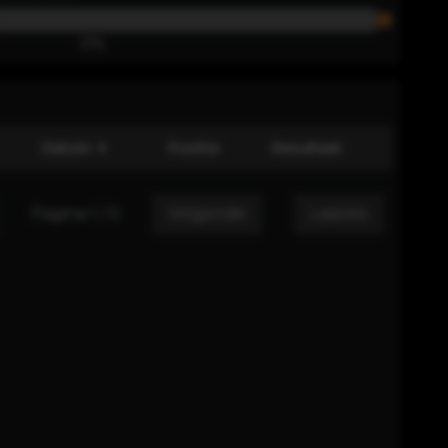
0
%
Datum
▼
Positie
Resultaat
Pagina
1
/
0
Volgende
Laatste