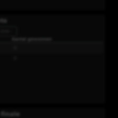
ts
2026
Aantal gewonnen
0
0
finale