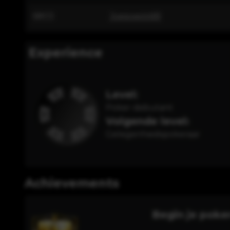
6803
JoepoesVdB
Experience
Level:
Poker debutant
Volgende level:
Gelegenheidspokeraar
Achievements
Begin je poker