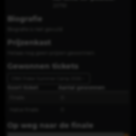
20761
Biografie
Biografie is niet gevuld
Prijzenkast
Helaas nog geen prijzen gewonnen.
Gewonnen tickets
ONK Poker Summer Camp 2026
Soort ticket
Aantal gewonnen
Finale
0
Halve finale
0
Op weg naar de finale