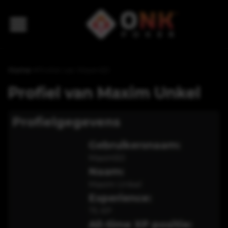
Home
>
Profiel van Maxim50
Profiel van
Maxim Unkel
Profielgegevens
Gebruikersnaam:
Maxim50
Naam:
Maxim Unkel
Experience:
75
XP
All-time XP positie: