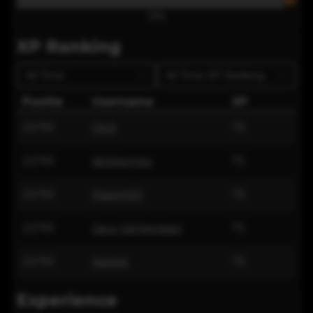
0
%
XP Ranking
All Time
All Time
XP Ranking
Positie
Username
XP
20761
Dick
75
20761
dirkkemps
75
20761
Maxim50
75
20761
Jaco Varkevisser
75
20761
Apster
75
Experience