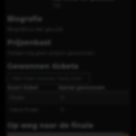
721
Biografie
Biografie is niet gevuld
Prijzenkast
Helaas nog geen prijzen gewonnen.
Gewonnen tickets
ONK Poker Summer Camp 2026
Soort ticket
Aantal gewonnen
Finale
0
Halve finale
0
Op weg naar de finale