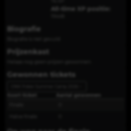
76
XP
All-time XP positie:
19448
Biografie
Biografie is niet gevuld
Prijzenkast
Helaas nog geen prijzen gewonnen.
Gewonnen tickets
ONK Poker Summer Camp 2026
Soort ticket
Aantal gewonnen
Finale
0
Halve finale
0