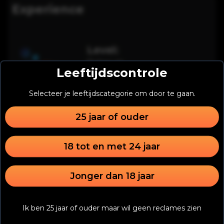
Experience
Level:
Poker vis
Leeftijdscontrole
Volgende level:
Poker debutant
Selecteer je leeftijdscategorie om door te gaan.
25 jaar of ouder
Achievements
18 tot en met 24 jaar
Begin je pokercarrière
Jonger dan 18 jaar
Je hebt een account aangemaakt
1
/
1
Ik ben 25 jaar of ouder maar wil geen reclames zien