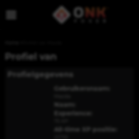
Home
>
Profiel van Mazda
Profiel van
Profielgegevens
Gebruikersnaam:
Mazda
Naam:
Experience:
75
XP
All-time XP positie:
20761