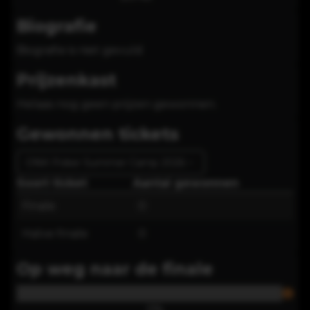
Biografie
Biografie is niet gevuld
Prijzenkast
Helaas nog geen prijzen gewonnen.
Gewonnen tickets
ONK Poker Summer Camp 2026
Soort ticket
Aantal gewonnen
Finale
0
Halve finale
0
Op weg naar de finale
0
%