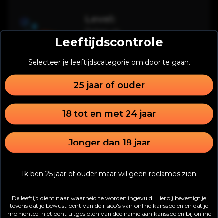
Level:
Poker vis
Leeftijdscontrole
Volgende level:
Poker debutant
Selecteer je leeftijdscategorie om door te gaan.
25 jaar of ouder
Achievements
18 tot en met 24 jaar
Begin je pokercarrière
Jonger dan 18 jaar
Je hebt een account aangemaakt
1
/
1
Ik ben 25 jaar of ouder maar wil geen reclames zien
De leeftijd dient naar waarheid te worden ingevuld. Hierbij bevestigt je
tevens dat je bewust bent van de risico's van online kansspelen en dat je
momenteel niet bent uitgesloten van deelname aan kansspelen bij online