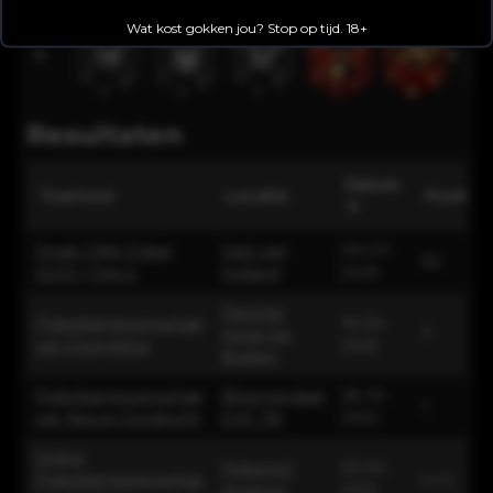
Wat kost gokken jou? Stop op tijd. 18+
Resultaten
Datum
Toernooi
Locatie
Positie
▼
Finale ONK Poker
Hart van
09-07-
92
22/23 | Dag 2
Holland
2023
Fletcher
Pokerkampioenschap
16-04-
Hotel De
7
van Dwingeloo
2023
Borken
Pokerkampioenschap
Bloemendaal
28-10-
1
van Nieuw-Dordrecht
DVC '59
2022
Online
Pokerrrr2
05-10-
Pokerkampioenschap
n.v.t.
America
2022