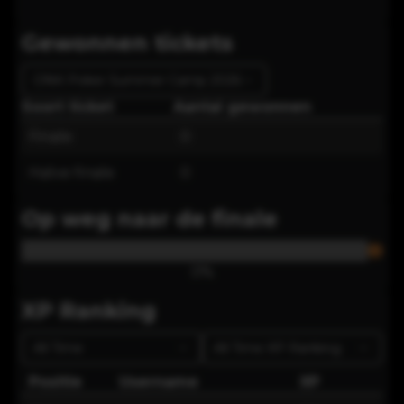
Gewonnen tickets
ONK Poker Summer Camp 2026
Soort ticket
Aantal gewonnen
Finale
0
Halve finale
0
Op weg naar de finale
0
%
XP Ranking
All Time
All Time
XP Ranking
Positie
Username
XP