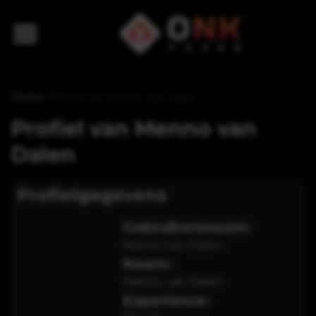
Home
>
Profiel van Menno van Dalen
Profiel van
Menno van
Dalen
Profielgegevens
Gebruikersnaam:
Menno van Dalen
Naam:
Menno van Dalen
Experience: