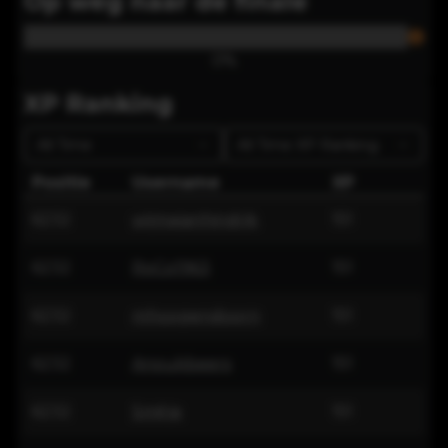
Op weg naar de finale
0
%
XP Ranking
All Time
All Time
XP Ranking
Positie
Username
XP
6232
wijmajanhindrik
151
6232
RoCo1963
151
6232
mhoogendoorn
151
6232
Anoukbeers
151
6232
Smitje
151