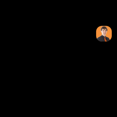
Over ONK Poker