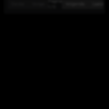
Pagina
Eerste
Vorige
Volgende
Laatste
1
/
0