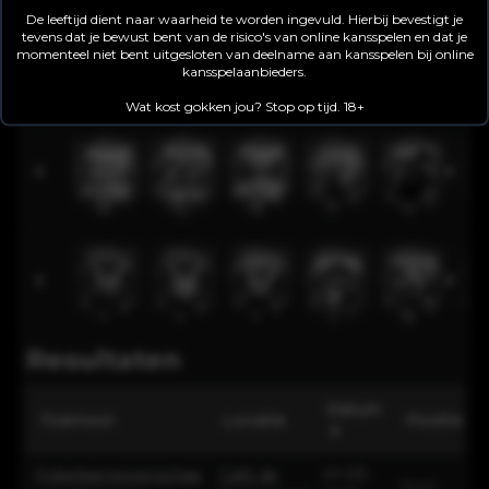
De leeftijd dient naar waarheid te worden ingevuld. Hierbij bevestigt je
tevens dat je bewust bent van de risico's van online kansspelen en dat je
momenteel niet bent uitgesloten van deelname aan kansspelen bij online
kansspelaanbieders.
Wat kost gokken jou? Stop op tijd. 18+
Resultaten
Datum
Toernooi
Locatie
Positie
▼
Pokerkampioenschap
Café de
01-03-
n.v.t.