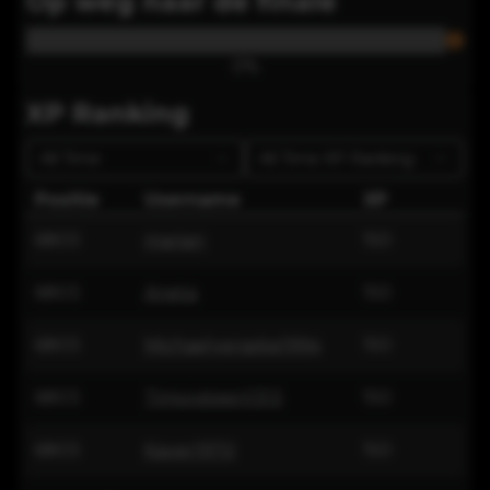
Op weg naar de finale
0
%
XP Ranking
All Time
All Time
XP Ranking
Positie
Username
XP
6803
marian
150
6803
Aneta
150
6803
Michaelyerseke1994
150
6803
Timovsteen1313
150
6803
Kaver1970
150