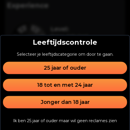
Experience
Level:
Poker debutant
Leeftijdscontrole
Volgende level:
Gelegenheidspokeraar
Selecteer je leeftijdscategorie om door te gaan.
25 jaar of ouder
Achievements
18 tot en met 24 jaar
Begin je pokercarrière
Jonger dan 18 jaar
Je hebt een account aangemaakt
1
/
1
Ik ben 25 jaar of ouder maar wil geen reclames zien