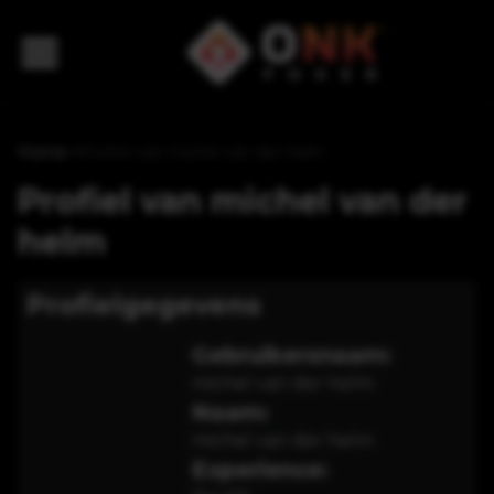
Home
>
Profiel van michel van der helm
Profiel van
michel van der
helm
Profielgegevens
Gebruikersnaam:
michel van der helm
Naam:
michel van der helm
Experience: