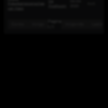
De
04-04-
Pokerkampioenschap
n.v.t.
Posthoorn
2020
van Haps
Pagina
Eerste
Vorige
Volgende
Laatste
1
/
1