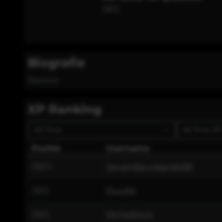
2612
/2020
Online Pokerkampioenschap van Markelo
9-5-2020 19:00:00
Biografie
Xxxxxxx
XP Ranking
All Time
All Time
XP
Positie
Username
2603
JeroenBerndsen6068
2612
Ruudje
2612
Michelblom