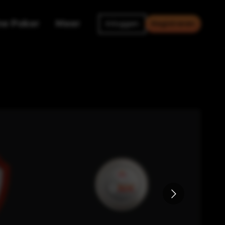
ne Poker
Meer
Inloggen
Registreren