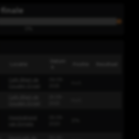
finale
0
%
Datum
Locatie
Positie
Resultaat
▼
Café Biljart de
06-09-
n.v.t.
Gouden Engel
2025
Café Biljart de
25-09-
n.v.t.
Gouden Engel
2023
Heerlickheijd
05-09-
374
van Ermelo
2020
p
Sportcafé de
30-05-