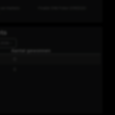
van Markelo
Finalist
ONK Poker 2019/2020
Onlin
ts
2026
Aantal gewonnen
0
0