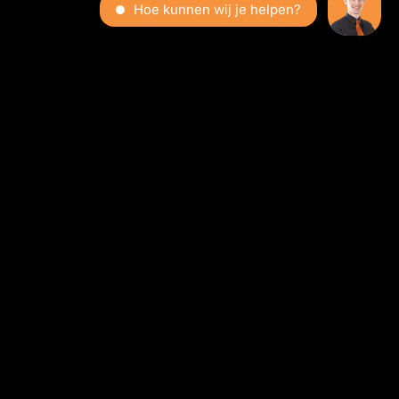
Contact
Abonneer je op onze nieuwsbrief
Aanmelden
rjarigen