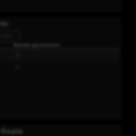
ts
2026
Aantal gewonnen
0
0
finale