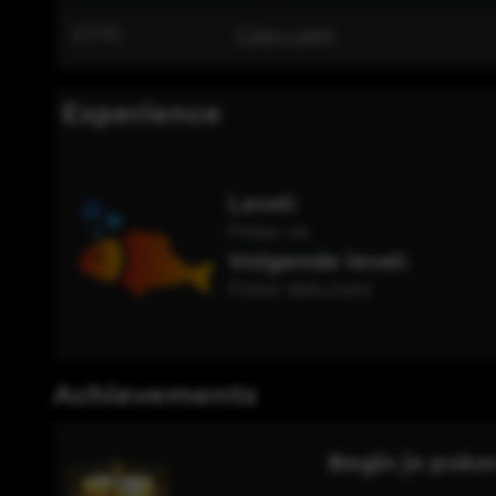
20761
Crazy-cami
Experience
Level:
Poker vis
Volgende level:
Poker debutant
Achievements
Begin je poker