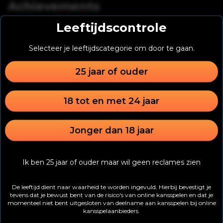
Achievements
Leeftijdscontrole
Begin je pokercarrière
Selecteer je leeftijdscategorie om door te gaan.
Je hebt een account aangemaakt
25 jaar of ouder
1
/
1
18 tot en met 24 jaar
Jonger dan 18 jaar
Ik ben 25 jaar of ouder maar wil geen reclames zien
De leeftijd dient naar waarheid te worden ingevuld. Hierbij bevestigt je
tevens dat je bewust bent van de risico's van online kansspelen en dat je
momenteel niet bent uitgesloten van deelname aan kansspelen bij online
kansspelaanbieders.