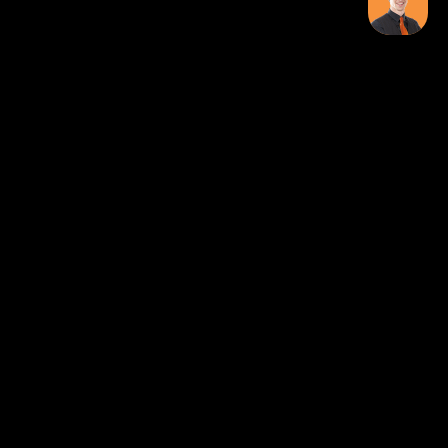
Over ONK Poker
Over Ons
Veelgestelde Vragen
In Contact Komen Met Ons?
Mail naar: info@onkpoker.nl