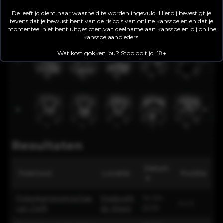
De leeftijd dient naar waarheid te worden ingevuld. Hierbij bevestigt je
tevens dat je bewust bent van de risico's van online kansspelen en dat je
momenteel niet bent uitgesloten van deelname aan kansspelen bij online
kansspelaanbieders.
Wat kost gokken jou? Stop op tijd. 18+
Resultaten
Datum
Toernooi
Locatie
Positie
R
▼
Pokerkampioenschap
Stadscafé
14-04-
n.v.t.
van Delft
de Waag
2019