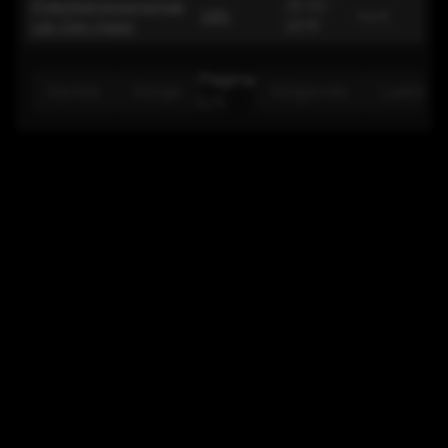
Pokerkampioenschap
23-02-
SBS
n.v.t.
van Den Haag
2019
Pagina
Eerste
Vorige
Volgende
Laatste
1
/
1