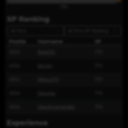
0
%
XP Ranking
All Time
All Time
XP Ranking
Positie
Username
XP
4104
Bob010
170
4104
Boney
170
4104
MilouH71
170
4104
Stevinix
170
4104
Mandyvanandel
170
Experience