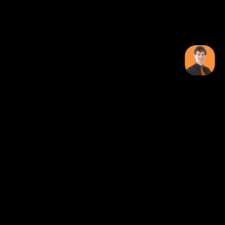
Over ONK Poker
Over Ons