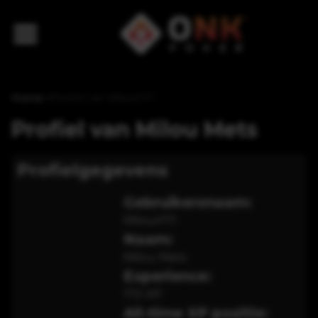
Home
>
Profiel van MilouH71
Profiel van
Milou Mets
Profielgegevens
Gebruikersnaam:
MilouH71
Naam:
Milou Mets
Experience:
170
XP
All-time XP positie: