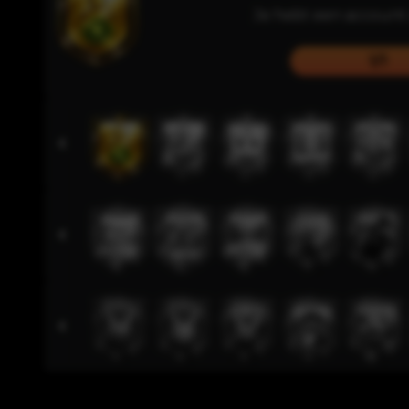
Je hebt een accoun
1
/
1