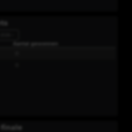
ts
2026
Aantal gewonnen
0
0
finale