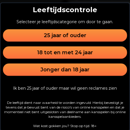
Leeftijdscontrole
75
Selecteer je leeftijdscategorie om door te gaan.
Resultaten
25 jaar of ouder
Toernooi
Locatie
18 tot en met 24 jaar
Eerste
Vorige
Jonger dan 18 jaar
Ik ben 25 jaar of ouder maar wil geen reclames zien
De leeftijd dient naar waarheid te worden ingevuld. Hierbij bevestigt je
tevens dat je bewust bent van de risico's van online kansspelen en dat je
momenteel niet bent uitgesloten van deelname aan kansspelen bij online
kansspelaanbieders.
carrière
Wat kost gokken jou? Stop op tijd. 18+