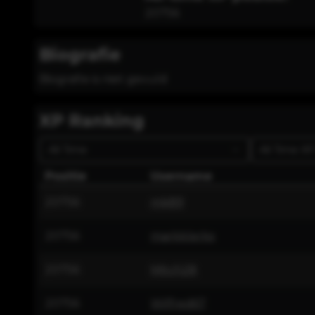
20756
Biografie
Biografie is niet gevuld
XP Ranking
All Time
All Time
XP
Positie
Username
20756
mk89
20756
markklerks
20756
Mitch28
20756
Wilfred67