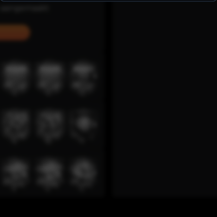
t aangemaakt