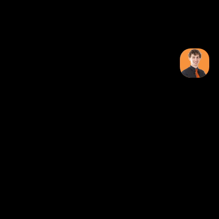
Over ONK Poker