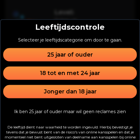
Level:
Poker vis
Leeftijdscontrole
Volgende level:
Poker debutant
Selecteer je leeftijdscategorie om door te gaan.
25 jaar of ouder
Achievements
18 tot en met 24 jaar
Begin je pokercarrière
Jonger dan 18 jaar
Je hebt een account aangemaakt
1
/
1
Ik ben 25 jaar of ouder maar wil geen reclames zien
De leeftijd dient naar waarheid te worden ingevuld. Hierbij bevestigt je
tevens dat je bewust bent van de risico's van online kansspelen en dat je
momenteel niet bent uitgesloten van deelname aan kansspelen bij online