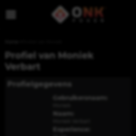
Home
>
Profiel van Moniek
Profiel van
Moniek
Verbart
Profielgegevens
Gebruikersnaam:
Moniek
Naam:
Moniek Verbart
Experience: