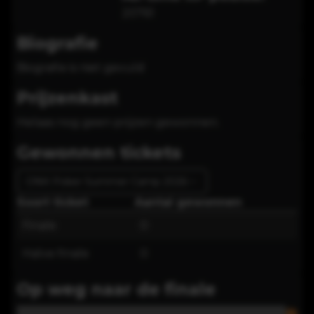
20761
Biografie
Biografie is niet gevuld
Prijzenkast
Helaas nog geen prijzen gewonnen.
Gewonnen tickets
ONK Poker Summer Camp 2026
Soort ticket
Aantal gewonnen
Finale
0
Halve finale
0
Op weg naar de finale