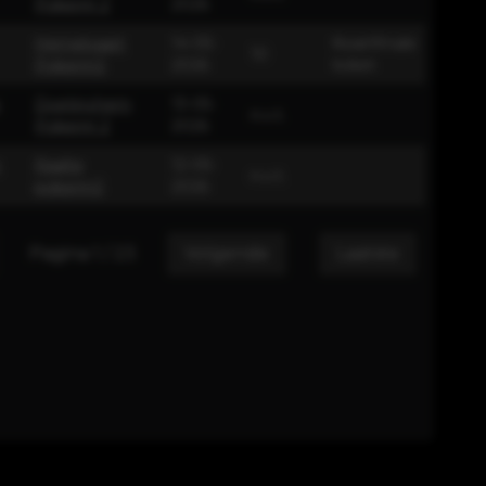
Pokerrrr 2
2026
Hemelvaart
14-05-
Kwartfinale
10
Pokerrrr2
2026
ticket
Doetinchem
13-05-
n.v.t.
Pokerrrr 2
2026
Raalte
12-05-
n.v.t.
pokerrrr2
2026
Pagina
1
/
23
Volgende
Laatste