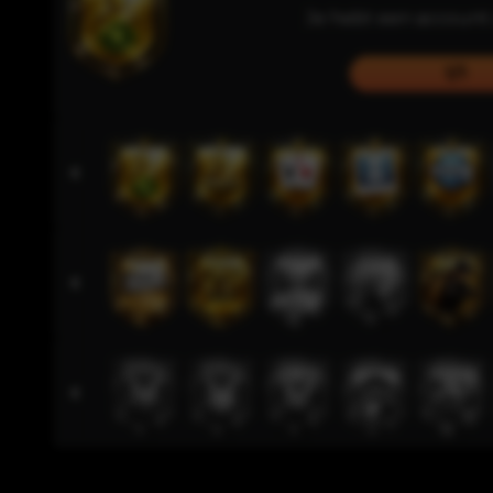
Je hebt een accoun
1
/
1