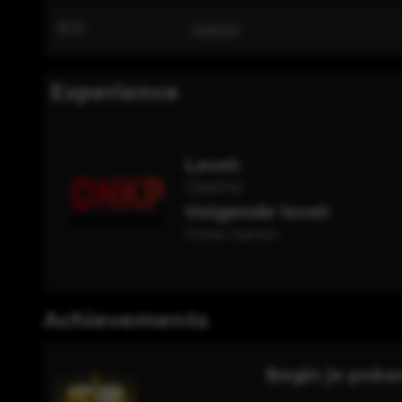
805
Iwanxl
Experience
Level:
ONKPér
Volgende level:
Poker Kanon
Achievements
Begin je poker