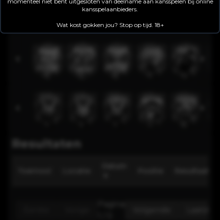
momenteel niet bent uitgesloten van deelname aan kansspelen bij online
kansspelaanbieders.
Wat kost gokken jou? Stop op tijd. 18+
Resultaten
Datum
Toernooi
Locatie
Positie
Resultaat
▼
Pagina
Eerste
Vorige
Volgende
Laatste
1
/
0