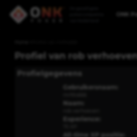
De gezelligste
ONK P
pokercompetitie
van Nederland
Home
>
Profiel van mrflits666
Profiel van
rob verhoeve
Profielgegevens
Gebruikersnaam:
mrflits666
Naam:
rob verhoeven
Experience:
75
XP
All-time XP positie: