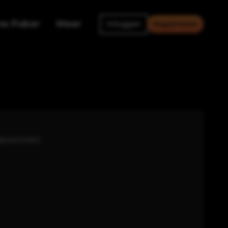
ne Poker
Meer
Inloggen
Registreren
 gewonnen.