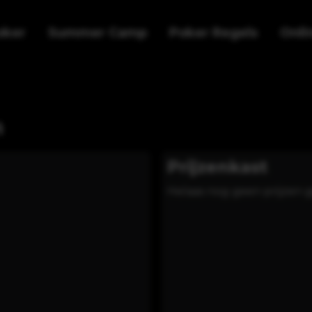
oker
Summer Camp
Poker Regels
Onli
n
Prijzenkast
Helaas nog geen prijzen