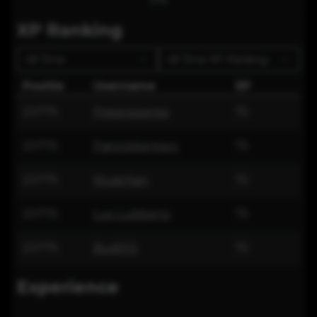
XP Ranking
All Time
All Time
XP Ranking
Positie
Username
XP
20775
Pokerpeerke
75
20775
Patrickkenters
75
20775
Musichan
75
20775
Luc Lubberts
75
20775
Bud013
75
Experience