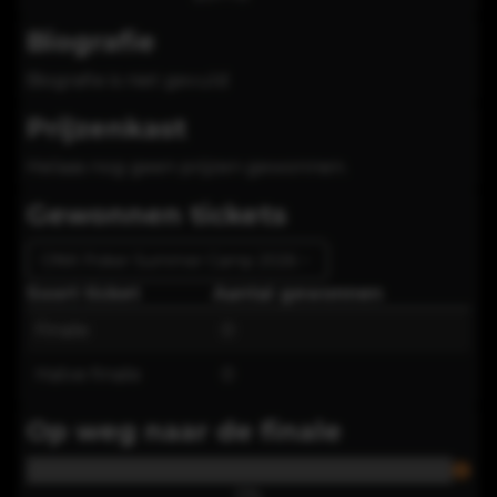
Biografie
Biografie is niet gevuld
Prijzenkast
Helaas nog geen prijzen gewonnen.
Gewonnen tickets
ONK Poker Summer Camp 2026
Soort ticket
Aantal gewonnen
Finale
0
Halve finale
0
Op weg naar de finale
0
%