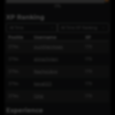
0
%
XP Ranking
All Time
All Time
XP Ranking
Positie
Username
XP
3794
gunthermoes
179
3794
stijnschrijen
179
3794
NachoLibre
179
3794
keva023
179
3794
Gitje
179
Experience