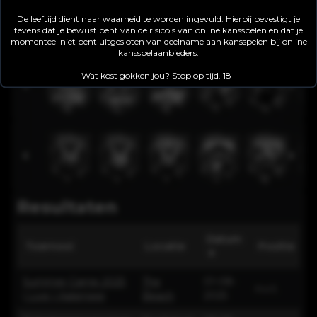
De leeftijd dient naar waarheid te worden ingevuld. Hierbij bevestigt je
tevens dat je bewust bent van de risico's van online kansspelen en dat je
momenteel niet bent uitgesloten van deelname aan kansspelen bij online
kansspelaanbieders.
Wat kost gokken jou? Stop op tijd. 18+
Resultaten
Datum
Toernooi
Locatie
Positie
R
▼
Summer Camp 2025
The
01-08-
n.v.t.
| Live | Aalsmeer
Beach
2025