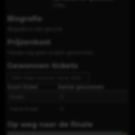
3794
Biografie
Biografie is niet gevuld
Prijzenkast
Helaas nog geen prijzen gewonnen.
Gewonnen tickets
ONK Poker Summer Camp 2026
Soort ticket
Aantal gewonnen
Finale
0
Halve finale
0
Op weg naar de finale