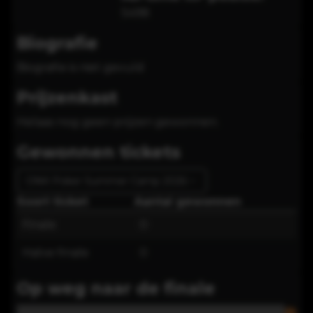
5498
Biografie
Biografie is niet gevuld
Prijzenkast
Helaas nog geen prijzen gewonnen.
Gewonnen tickets
ONK Poker Summer Camp 2026
Soort ticket
Aantal gewonnen
Finale
0
Halve finale
0
Op weg naar de finale