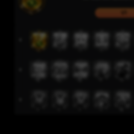
1
/
1