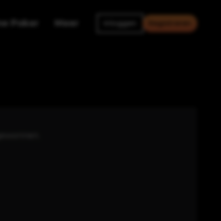
ne Poker
Meer
Inloggen
Registreren
 gewonnen.