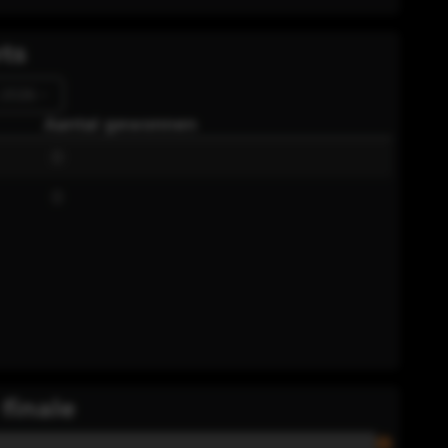
ts
2026
Aantal gewonnen
0
0
finale