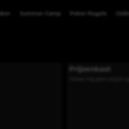
oker
Summer Camp
Poker Regels
Onli
Prijzenkast
Helaas nog geen prijzen