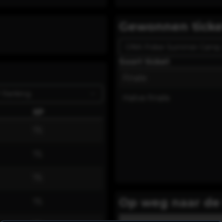
Gewonnen ticke
ONK Poker Summer Camp 
Soort ticket
Finale
 Ranking
Halve finale
XP
75
75
75
Op weg naar de 
75