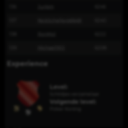
136
Jurkim
6246
137
NickSchellevis6648
6240
138
RonMol
6222
139
Michael1913
6208
Experience
Level:
Schildjes verzamelaar
Volgende level:
Poker Koning