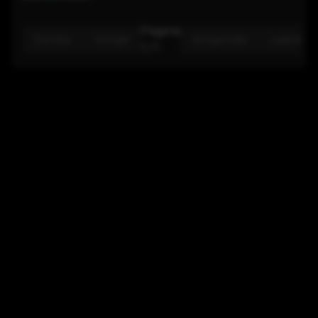
Pagina
Eerste
Vorige
Volgende
Laatste
1
/
1