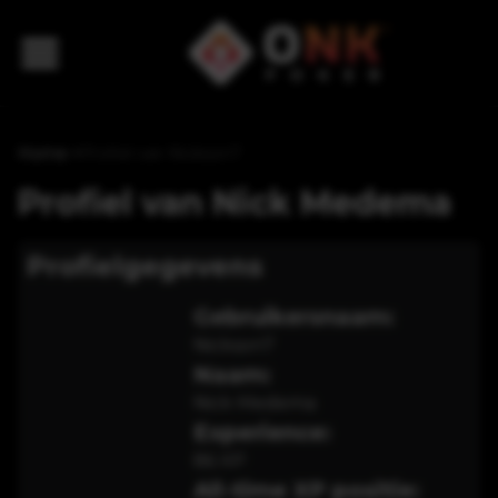
Home
>
Profiel van Nickson7
Profiel van
Nick Medema
Profielgegevens
Gebruikersnaam:
Nickson7
Naam:
Nick Medema
Experience:
86
XP
All-time XP positie: