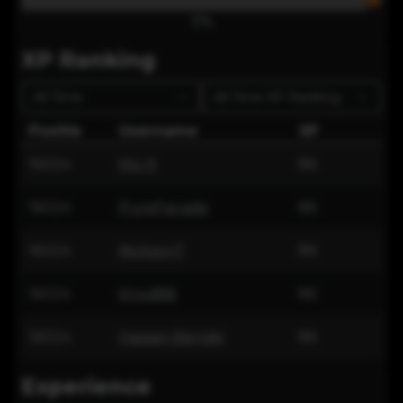
0
%
XP Ranking
All Time
All Time
XP Ranking
Positie
Username
XP
16024
Mo-9
86
16024
PureFaçade
86
16024
Nickson7
86
16024
Knvd88
86
16024
Hassan Berraki
86
Experience