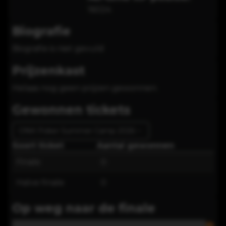
16024
Biografie
Biografie is niet gevuld
Prijzenkast
Helaas nog geen prijzen gewonnen.
Gewonnen tickets
ONK Poker Summer Camp 2026
Soort ticket
Aantal gewonnen
Finale
0
Halve finale
0
Op weg naar de finale