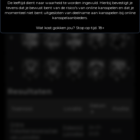
De leeftijd dient naar waarheid te worden ingevuld. Hierbij bevestigt je
tevens dat je bewust bent van de risico's van online kansspelen en dat je
momenteel niet bent uitgesloten van deelname aan kansspelen bij online
kansspelaanbieders.
Wat kost gokken jou? Stop op tijd. 18+
Resultaten
Datum
Toernooi
Locatie
Positie
R
▼
Online
Pokerrrr2
24-01-
Pokerkampioenschap
n.v.t.
Lonneker
2025
van Lonneker