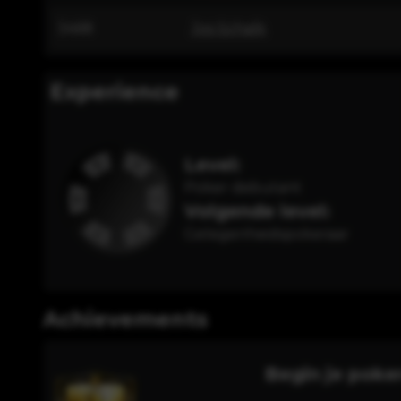
3468
Jos Schalk
Experience
Level:
Poker debutant
Volgende level:
Gelegenheidspokeraar
Achievements
Begin je poker