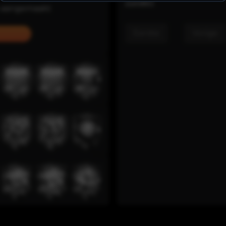
Zundert
t aangemaakt
Eerste
Vorige