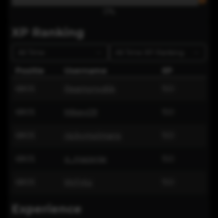
0
%
XP Ranking
All Time
All Time
XP Ranking
Positie
Username
XP
6805
Reamonvdijk
150
6805
Mikey09
150
6805
nickymolmans
150
6805
g_mazenie
150
6805
MrFritz
150
Experience