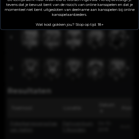
tevens dat je bewust bent van de risico's van online kansspelen en dat je
momenteel niet bent uitgesloten van deelname aan kansspelen bij online
kansspelaanbieders.
Wat kost gokken jou? Stop op tijd. 18+
Resultaten
Datum
Toernooi
Locatie
Positie
▼
Pokerkampioenschap
Partycentrum
04-10-
n.v.t.
van Aalten
't Noorden
2019