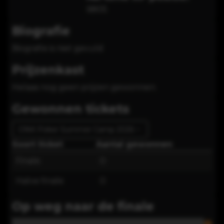
6805
Biografie
Biografie is niet gevuld
Prijzenkast
Helaas nog geen prijzen gewonnen.
Gewonnen tickets
ONK Poker Summer Camp 2026
Soort ticket
Aantal gewonnen
Finale
0
Halve finale
0
Op weg naar de finale