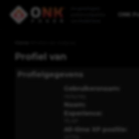
De gezelligste
ONK P
pokercompetitie
van Nederland
Home
>
Profiel van nickyney
Profiel van
Profielgegevens
Gebruikersnaam:
nickyney
Naam:
Experience:
75
XP
All-time XP positie:
20756