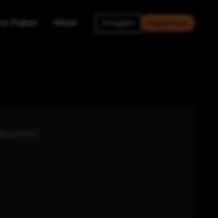
ne Poker
Meer
Inloggen
Registreren
 gewonnen.