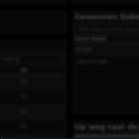
Gewonnen ticke
ONK Poker Summer Camp 
Soort ticket
Finale
 Ranking
Halve finale
XP
75
75
75
Op weg naar de 
75