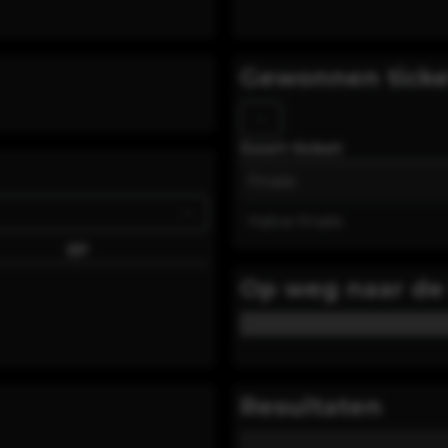
Gewonnen ticke
Soort ticket
Finale
Halve finale
XP
Op weg naar de 
Resultaten