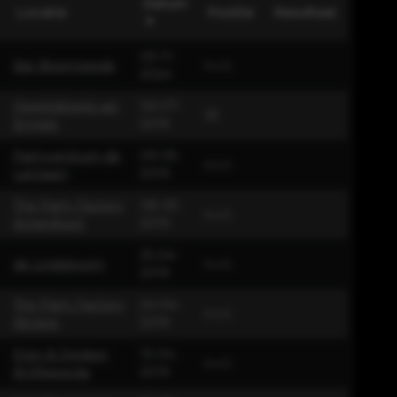
Datum
Locatie
Positie
Resultaat
▼
03-11-
Bar Bloemstede
n.v.t.
2024
Heerlickheijd van
06-07-
33
Ermelo
2019
Partycentrum de
09-05-
n.v.t.
Lantaarn
2019
The Party Factory
08-05-
n.v.t.
Amersfoort
2019
25-04-
de Lindeboom
n.v.t.
2019
The Party Factory
24-04-
n.v.t.
Almere
2019
Eten & Drinken
13-04-
n.v.t.
BIJRipperda
2019