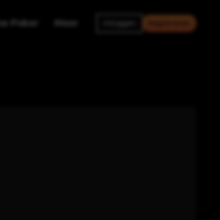
ne Poker
Meer
Inloggen
Registreren