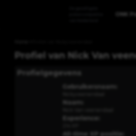
De gezelligste
ONK P
pokercompetitie
van Nederland
Home
>
Profiel van Nickyveenendaal
Profiel van
Nick Van vee
Profielgegevens
Gebruikersnaam:
Nickyveenendaal
Naam:
Nick Van veenendaal
Experience:
214
XP
All-time XP positie: