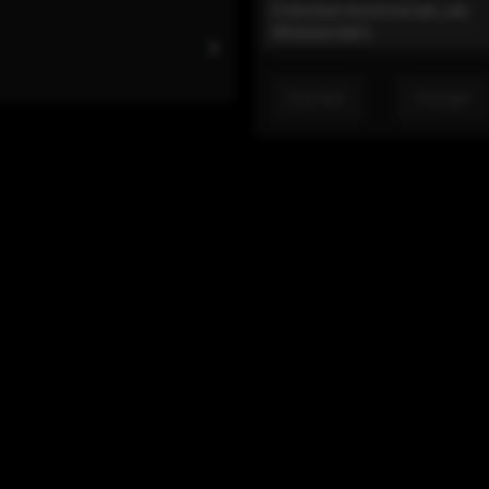
Pokerkampioenschap van
Alblasserdam
Eerste
Vorige