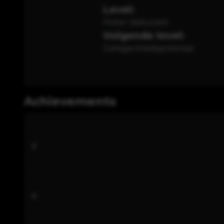
Level:
Poker debutant
Volgende level:
Gelegenheidspokeraar
Achievements